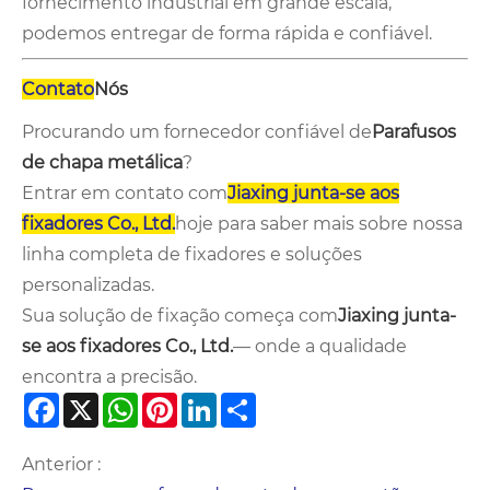
fornecimento industrial em grande escala,
podemos entregar de forma rápida e confiável.
Contato
Nós
Procurando um fornecedor confiável de
Parafusos
de chapa metálica
?
Entrar em contato com
Jiaxing junta-se aos
fixadores Co., Ltd.
hoje para saber mais sobre nossa
linha completa de fixadores e soluções
personalizadas.
Sua solução de fixação começa com
Jiaxing junta-
se aos fixadores Co., Ltd.
— onde a qualidade
encontra a precisão.
Facebook
X
WhatsApp
Pinterest
LinkedIn
Share
Anterior :