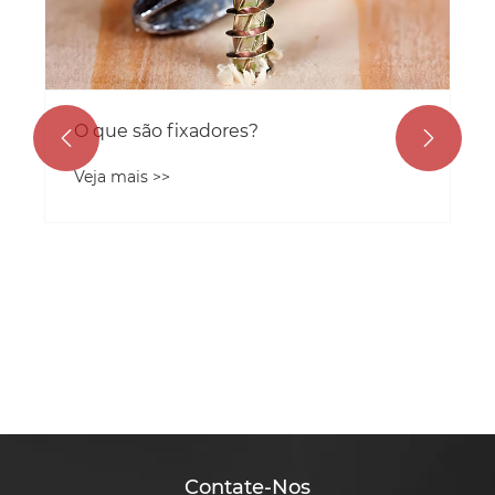
O que são fixadores?


Veja mais >>
Contate-Nos