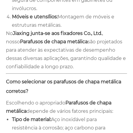
segura de componentes em gabinetes ou
invólucros.
Móveis e utensílios:
Montagem de móveis e
estruturas metálicas.
No
Jiaxing junta-se aos fixadores Co., Ltd.
,
nosso
Parafusos de chapa metálica
são projetados
para atender às expectativas de desempenho
dessas diversas aplicações, garantindo qualidade e
confiabilidade a longo prazo.
Como selecionar os parafusos de chapa metálica
corretos?
Escolhendo o apropriado
Parafusos de chapa
metálica
depende de vários fatores principais:
Tipo de material:
Aço inoxidável para
resistência à corrosão; aço carbono para