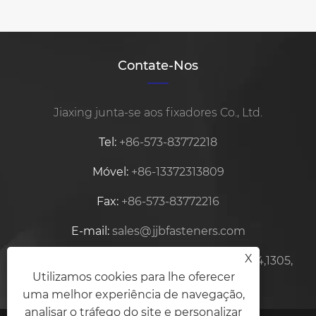
Contate-Nos
Jiaxing junta-se aos fixadores Co., Ltd.
Tel:
+86-573-83772218
Móvel:
+86-13372313809
Fax:
+86-573-83772216
E-mail:
sales@jjbfasteners.com
X
Endereço:
Centro Zhifu, Edifício No.15-1304,1305,
Utilizamos cookies para lhe oferecer
Xiuzhou, Jiaxing, Zhejiang, China
uma melhor experiência de navegação,
analisar o tráfego do site e personalizar