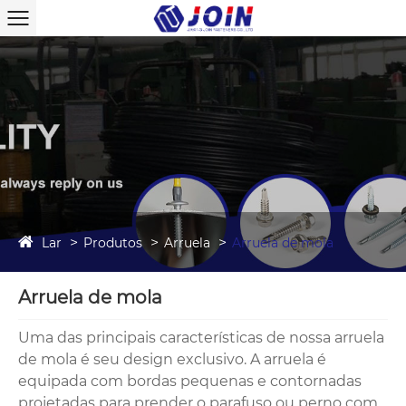
Lar
Produtos
Arruela
Arruela de mola
Arruela de mola
Uma das principais características de nossa arruela
de mola é seu design exclusivo. A arruela é
equipada com bordas pequenas e contornadas
projetadas para prender o parafuso ou perno com